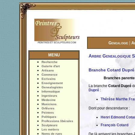
|
Genealogie
A
PEINTRES ET SCULPTEURS.COM
MENU
Arbre Genealogique Si
Recherche
Galerie d'art
Branche Cotard Dupré
Artisans
Commerce
Branches parente
Ecrivains
Enseignement
La branche
Cotard Dupré
dé
Genealogistes
Dupré
:
Informatique
Ingenieurs
Thérèse Marthe Fra
Medecine
Musiciens
Dont pour descendance :
Orfèvres
Peintres
Politiques
Henri Edmond Cota
Professions libérales
François Cotard
Sculpteurs
Les metiers
Noms de rues
De là arrivent les branches