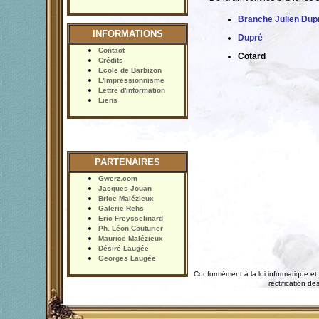
Branche Julien Dup
INFORMATIONS
Dupré
Contact
Cotard
Crédits
Ecole de Barbizon
L'Impressionnisme
Lettre d'information
Liens
PARTENAIRES
Gwerz.com
Jacques Jouan
Brice Malézieux
Galerie Rehs
Eric Freysselinard
Ph. Léon Couturier
Maurice Malézieux
Désiré Laugée
Georges Laugée
Conformément à la loi informatique et 
rectification 