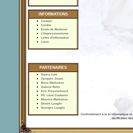
INFORMATIONS
Contact
Crédits
Ecole de Barbizon
L'Impressionnisme
Lettre d'information
Liens
PARTENAIRES
Gwerz.com
Jacques Jouan
Brice Malézieux
Galerie Rehs
Eric Freysselinard
Ph. Léon Couturier
Maurice Malézieux
Désiré Laugée
Georges Laugée
Conformément à la loi informatique et 
rectification 