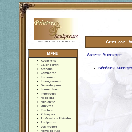
|
Genealogie
A
PEINTRES ET SCULPTEURS.COM
MENU
Artiste Auberger
Recherche
Galerie d'art
Bénédicte Auberge
Artisans
Commerce
Ecrivains
Enseignement
Genealogistes
Informatique
Ingenieurs
Medecine
Musiciens
Orfèvres
Peintres
Politiques
Professions libérales
Sculpteurs
Les metiers
Noms de rues