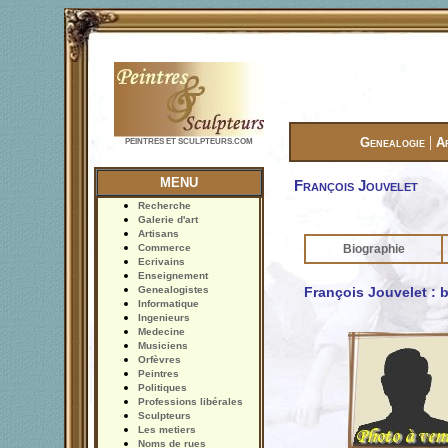
|
Genealogie
A
PEINTRES ET SCULPTEURS.COM
MENU
François Jouvelet
Recherche
Galerie d'art
Artisans
Commerce
Biographie
Ecrivains
Enseignement
Genealogistes
François Jouvelet : 
Informatique
Ingenieurs
Medecine
Musiciens
Orfèvres
Peintres
Politiques
Professions libérales
Sculpteurs
Les metiers
Noms de rues