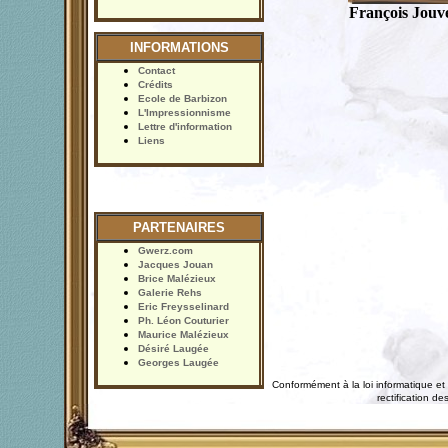
François Jouve
INFORMATIONS
Contact
Crédits
Ecole de Barbizon
L'Impressionnisme
Lettre d'information
Liens
PARTENAIRES
Gwerz.com
Jacques Jouan
Brice Malézieux
Galerie Rehs
Eric Freysselinard
Ph. Léon Couturier
Maurice Malézieux
Désiré Laugée
Georges Laugée
Conformément à la loi informatique et 
rectification 