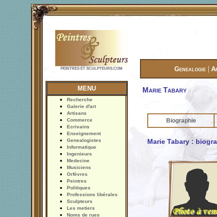
|
Genealogie
A
PEINTRES ET SCULPTEURS.COM
MENU
Marie Tabary
Recherche
Galerie d'art
Artisans
Commerce
Biographie
Ecrivains
Enseignement
Genealogistes
Marie Tabary : biogr
Informatique
Ingenieurs
Medecine
Musiciens
Orfèvres
Peintres
Politiques
Professions libérales
Sculpteurs
Les metiers
Noms de rues