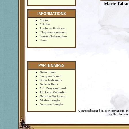
Marie Tabar
INFORMATIONS
Contact
Crédits
Ecole de Barbizon
L'Impressionnisme
Lettre d'information
Liens
PARTENAIRES
Gwerz.com
Jacques Jouan
Brice Malézieux
Galerie Rehs
Eric Freysselinard
Ph. Léon Couturier
Maurice Malézieux
Désiré Laugée
Georges Laugée
Conformément à la loi informatique et 
rectification 