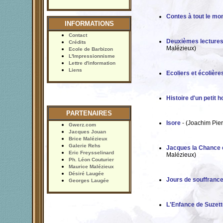
Contes à tout le mo
INFORMATIONS
Contact
Deuxièmes lectures,
Crédits
Malézieux)
Ecole de Barbizon
L'Impressionnisme
Lettre d'information
Liens
Ecoliers et écolière
Histoire d'un petit
PARTENAIRES
Isore
- (Joachim Pie
Gwerz.com
Jacques Jouan
Brice Malézieux
Galerie Rehs
Jacques la Chance e
Eric Freysselinard
Malézieux)
Ph. Léon Couturier
Maurice Malézieux
Désiré Laugée
Jours de souffrance
Georges Laugée
L'Enfance de Suzette