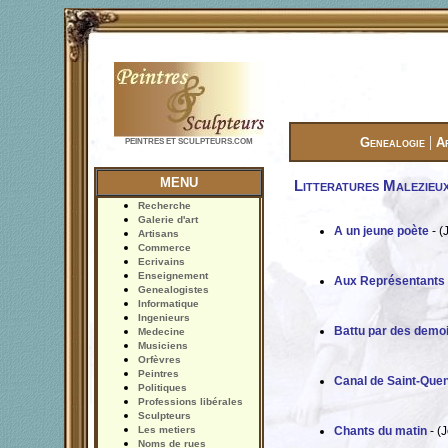
|
Genealogie
A
PEINTRES ET SCULPTEURS.COM
MENU
Litteratures Malezieu
Recherche
Galerie d'art
A un jeune poète
- (
Artisans
Commerce
Ecrivains
Enseignement
Aux Représentants 
Genealogistes
Informatique
Ingenieurs
Battu par des demoi
Medecine
Musiciens
Orfèvres
Peintres
Canal de Saint-Quent
Politiques
Professions libérales
Sculpteurs
Les metiers
Chants du matin
- (
Noms de rues