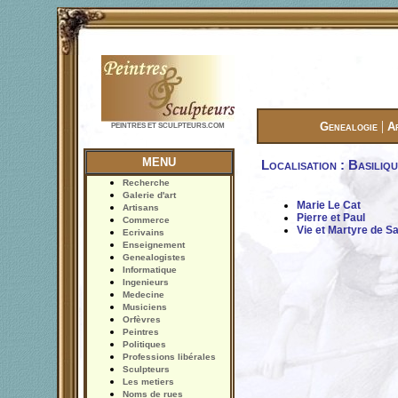
|
Genealogie
A
PEINTRES ET SCULPTEURS.COM
MENU
Localisation : Basiliq
Recherche
Galerie d'art
Marie Le Cat
Artisans
Pierre et Paul
Commerce
Vie et Martyre de S
Ecrivains
Enseignement
Genealogistes
Informatique
Ingenieurs
Medecine
Musiciens
Orfèvres
Peintres
Politiques
Professions libérales
Sculpteurs
Les metiers
Noms de rues