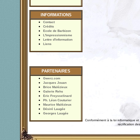
INFORMATIONS
Contact
Crédits
Ecole de Barbizon
L'Impressionnisme
Lettre d'information
Liens
PARTENAIRES
Gwerz.com
Jacques Jouan
Brice Malézieux
Galerie Rehs
Eric Freysselinard
Ph. Léon Couturier
Maurice Malézieux
Désiré Laugée
Georges Laugée
Conformément à la loi informatique et 
rectification 