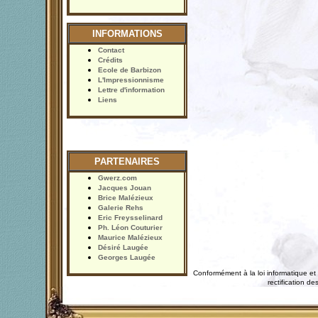
INFORMATIONS
Contact
Crédits
Ecole de Barbizon
L'Impressionnisme
Lettre d'information
Liens
PARTENAIRES
Gwerz.com
Jacques Jouan
Brice Malézieux
Galerie Rehs
Eric Freysselinard
Ph. Léon Couturier
Maurice Malézieux
Désiré Laugée
Georges Laugée
Conformément à la loi informatique et 
rectification 