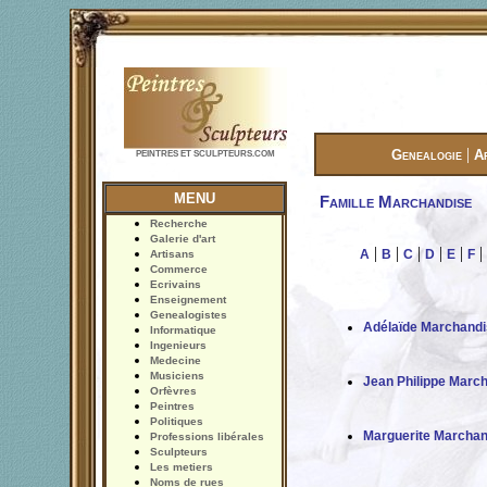
|
Genealogie
A
PEINTRES ET SCULPTEURS.COM
MENU
Famille Marchandise
Recherche
Galerie d'art
|
|
|
|
|
|
A
B
C
D
E
F
Artisans
Commerce
Ecrivains
Enseignement
Genealogistes
Adélaïde Marchand
Informatique
Ingenieurs
Medecine
Musiciens
Jean Philippe Marc
Orfèvres
Peintres
Politiques
Marguerite Marchan
Professions libérales
Sculpteurs
Les metiers
Noms de rues