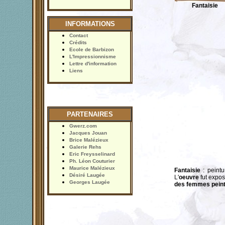
Fantaisie
INFORMATIONS
Contact
Crédits
Ecole de Barbizon
L'Impressionnisme
Lettre d'information
Liens
PARTENAIRES
Gwerz.com
Jacques Jouan
Brice Malézieux
Galerie Rehs
Eric Freysselinard
Ph. Léon Couturier
Maurice Malézieux
Fantaisie
: peint
Désiré Laugée
L'
oeuvre
fut expo
Georges Laugée
des femmes peint