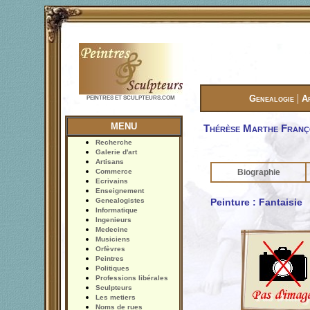
|
Genealogie
A
PEINTRES ET SCULPTEURS.COM
MENU
Thérèse Marthe Franç
Recherche
Galerie d'art
Artisans
Commerce
Biographie
Ecrivains
Enseignement
Genealogistes
Peinture : Fantaisie
Informatique
Ingenieurs
Medecine
Musiciens
Orfèvres
Peintres
Politiques
Professions libérales
Sculpteurs
Les metiers
Noms de rues