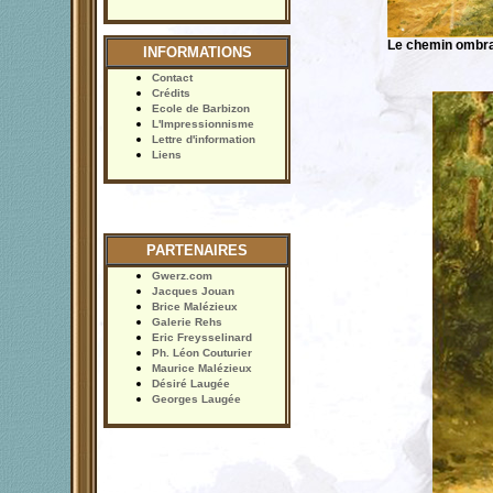
Le chemin ombr
INFORMATIONS
Contact
Crédits
Ecole de Barbizon
L'Impressionnisme
Lettre d'information
Liens
PARTENAIRES
Gwerz.com
Jacques Jouan
Brice Malézieux
Galerie Rehs
Eric Freysselinard
Ph. Léon Couturier
Maurice Malézieux
Désiré Laugée
Georges Laugée