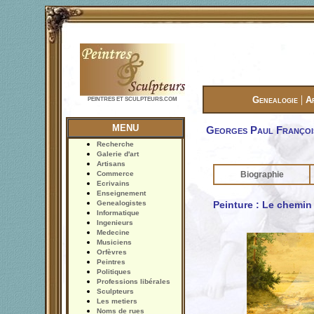
|
Genealogie
A
PEINTRES ET SCULPTEURS.COM
MENU
Georges Paul Françoi
Recherche
Galerie d'art
Artisans
Commerce
Biographie
Ecrivains
Enseignement
Genealogistes
Peinture : Le chemi
Informatique
Ingenieurs
Medecine
Musiciens
Orfèvres
Peintres
Politiques
Professions libérales
Sculpteurs
Les metiers
Noms de rues