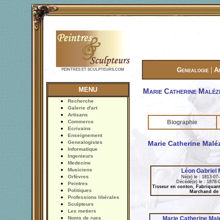
|
Genealogie
A
PEINTRES ET SCULPTEURS.COM
MENU
Marie Catherine Maléz
Recherche
Galerie d'art
Artisans
Commerce
Biographie
Ecrivains
Enseignement
Genealogistes
Marie Catherine Malé
Informatique
Ingenieurs
Medecine
Musiciens
Léon Gabriel 
Orfèvres
Né(e) le : 1813-07
Décédé(e) le : 1878-
Peintres
Tisseur en conton, Fabriquant
Politiques
Marchand de
Professions libérales
Sculpteurs
Les metiers
Noms de rues
Marie Catherine Mal