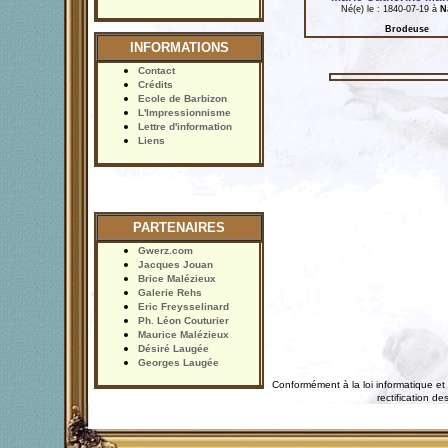
Né(e) le : 1840-07-19 à
N
Brodeuse
INFORMATIONS
Contact
Crédits
Ecole de Barbizon
L'Impressionnisme
Lettre d'information
Liens
PARTENAIRES
Gwerz.com
Jacques Jouan
Brice Malézieux
Galerie Rehs
Eric Freysselinard
Ph. Léon Couturier
Maurice Malézieux
Désiré Laugée
Georges Laugée
Conformément à la loi informatique et 
rectification 