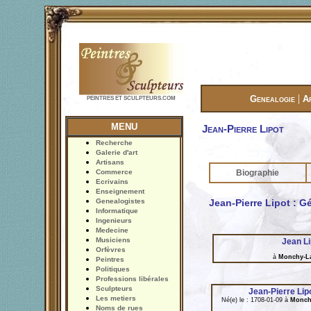
|
Genealogie
A
PEINTRES ET SCULPTEURS.COM
MENU
Jean-Pierre Lipot
Recherche
Galerie d'art
Artisans
Commerce
Biographie
Ecrivains
Enseignement
Genealogistes
Jean-Pierre Lipot : G
Informatique
Ingenieurs
Medecine
Musiciens
Jean Li
Orfèvres
à
Monchy-L
Peintres
Politiques
Professions libérales
Sculpteurs
Jean-Pierre Lip
Les metiers
Né(e) le : 1708-01-09 à
Monch
Noms de rues