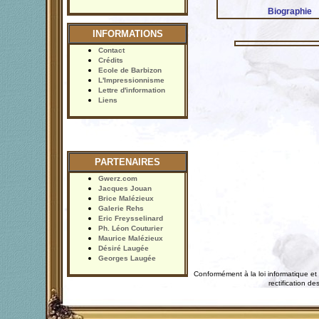
Biographie
INFORMATIONS
Contact
Crédits
Ecole de Barbizon
L'Impressionnisme
Lettre d'information
Liens
PARTENAIRES
Gwerz.com
Jacques Jouan
Brice Malézieux
Galerie Rehs
Eric Freysselinard
Ph. Léon Couturier
Maurice Malézieux
Désiré Laugée
Georges Laugée
Conformément à la loi informatique et 
rectification 