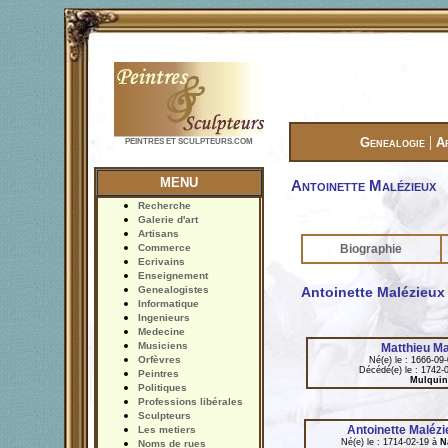
|
Genealogie
A
PEINTRES ET SCULPTEURS.COM
MENU
Antoinette Malézieux
Recherche
Galerie d'art
Artisans
Commerce
Biographie
Ecrivains
Enseignement
Genealogistes
Antoinette Malézieux
Informatique
Ingenieurs
Medecine
Musiciens
Matthieu Ma
Orfèvres
Né(e) le : 1666-09
Décédé(e) le : 1742-
Peintres
Mulquin
Politiques
Professions libérales
Sculpteurs
Antoinette Maléz
Les metiers
Né(e) le : 1714-02-19 à
N
Noms de rues