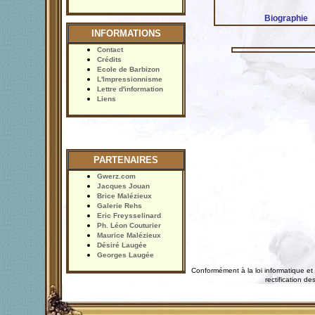
Biographie
INFORMATIONS
Contact
Crédits
Ecole de Barbizon
L'Impressionnisme
Lettre d'information
Liens
PARTENAIRES
Gwerz.com
Jacques Jouan
Brice Malézieux
Galerie Rehs
Eric Freysselinard
Ph. Léon Couturier
Maurice Malézieux
Désiré Laugée
Georges Laugée
Conformément à la loi informatique et 
rectification 