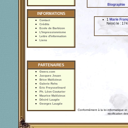
Biographie
INFORMATIONS
1
Marie Fran
Contact
Né(e) le : 17
Crédits
Ecole de Barbizon
L'Impressionnisme
Lettre d'information
Liens
PARTENAIRES
Gwerz.com
Jacques Jouan
Brice Malézieux
Galerie Rehs
Eric Freysselinard
Ph. Léon Couturier
Maurice Malézieux
Désiré Laugée
Georges Laugée
Conformément à la loi informatique et 
rectification 