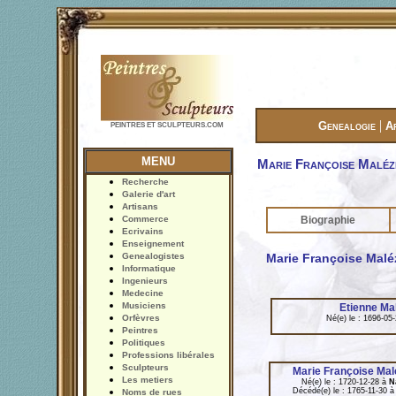
|
Genealogie
A
PEINTRES ET SCULPTEURS.COM
MENU
Marie Françoise Maléz
Recherche
Galerie d'art
Artisans
Commerce
Biographie
Ecrivains
Enseignement
Genealogistes
Marie Françoise Malé
Informatique
Ingenieurs
Medecine
Musiciens
Etienne Ma
Orfèvres
Né(e) le : 1696-05
Peintres
Politiques
Professions libérales
Sculpteurs
Marie Françoise Mal
Les metiers
Né(e) le : 1720-12-28 à
N
Décédé(e) le : 1765-11-30 
Noms de rues