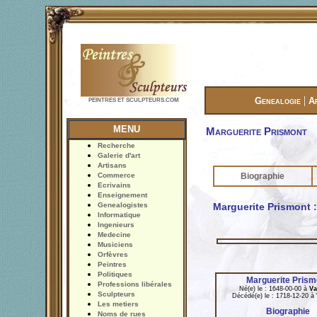
|
Genealogie
A
PEINTRES ET SCULPTEURS.COM
MENU
Marguerite Prismont
Recherche
Galerie d'art
Artisans
Commerce
Biographie
Ecrivains
Enseignement
Genealogistes
Marguerite Prismont 
Informatique
Ingenieurs
Medecine
Musiciens
Orfèvres
Peintres
Politiques
Marguerite Prism
Professions libérales
Né(e) le : 1648-00-00 à
Va
Sculpteurs
Décédé(e) le : 1718-12-20 à
Les metiers
Biographie
Noms de rues