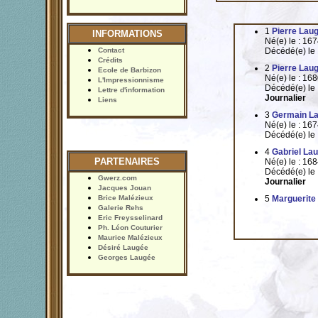
1
Pierre Lau
INFORMATIONS
Né(e) le : 16
Contact
Décédé(e) le
Crédits
2
Pierre Lau
Ecole de Barbizon
Né(e) le : 16
L'Impressionnisme
Décédé(e) le
Lettre d'information
Journalier
Liens
3
Germain L
Né(e) le : 16
Décédé(e) le
4
Gabriel La
PARTENAIRES
Né(e) le : 16
Décédé(e) le
Gwerz.com
Journalier
Jacques Jouan
Brice Malézieux
5
Marguerite
Galerie Rehs
Eric Freysselinard
Ph. Léon Couturier
Maurice Malézieux
Désiré Laugée
Georges Laugée