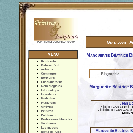
|
Genealogie
A
PEINTRES ET SCULPTEURS.COM
MENU
Marguerite Béatrice B
Recherche
Galerie d'art
Artisans
Commerce
Biographie
Ecrivains
Enseignement
Genealogistes
Marguerite Béatrice B
Informatique
Ingenieurs
Medecine
Musiciens
Jean Bo
Orfèvres
Né(e) le : 1732-03-18 à
Te
Décédé(e) le : 1809-11-07 à
Peintres
Labour
Politiques
Professions libérales
Sculpteurs
Les metiers
Marguerite Béatrice B
Noms de rues