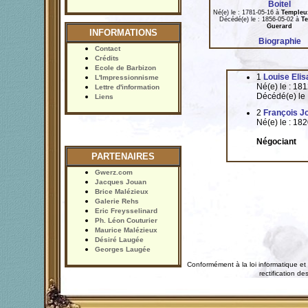
Boitel
Né(e) le : 1781-05-16 à
Templeu
Décédé(e) le : 1856-05-02 à
Te
Guerard
INFORMATIONS
Biographie
Contact
Crédits
Ecole de Barbizon
1
Louise Elis
L'Impressionnisme
Né(e) le : 18
Lettre d'information
Décédé(e) le
Liens
2
François J
Né(e) le : 18
Négociant
PARTENAIRES
Gwerz.com
Jacques Jouan
Brice Malézieux
Galerie Rehs
Eric Freysselinard
Ph. Léon Couturier
Maurice Malézieux
Désiré Laugée
Georges Laugée
Conformément à la loi informatique et 
rectification 