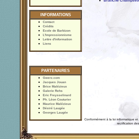
Branche Champsei
INFORMATIONS
Contact
Crédits
Ecole de Barbizon
L'Impressionnisme
Lettre d'information
Liens
PARTENAIRES
Gwerz.com
Jacques Jouan
Brice Malézieux
Galerie Rehs
Eric Freysselinard
Ph. Léon Couturier
Maurice Malézieux
Désiré Laugée
Georges Laugée
Conformément à la loi informatique et 
rectification 