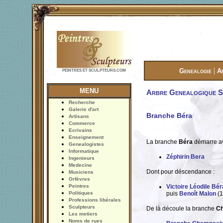
|
Genealogie
A
PEINTRES ET SCULPTEURS.COM
MENU
Arbre Genealogique Si
Recherche
Galerie d'art
Branche Béra
Artisans
Commerce
Ecrivains
Enseignement
La branche
Béra
démarre av
Genealogistes
Informatique
Zéphirin Bera
Ingenieurs
Medecine
Dont pour déscendance :
Musiciens
Orfèvres
Peintres
Victoire Léodile Bér
Politiques
puis
Benoît Malon
(1
Professions libérales
Sculpteurs
De là découle la branche
C
Les metiers
Noms de rues