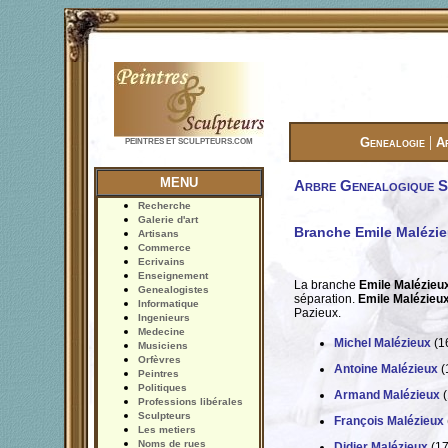
|
Genealogie
A
PEINTRES ET SCULPTEURS.COM
MENU
Arbre Genealogique Si
Recherche
Galerie d'art
Branche Emile Malézi
Artisans
Commerce
Ecrivains
Enseignement
La branche
Emile Malézieu
Genealogistes
séparation.
Emile Malézieu
Informatique
Pazieux.
Ingenieurs
Medecine
Michel Malézieux
(1
Musiciens
Orfèvres
Antoine Malézieux
(
Peintres
Politiques
Armand Malézieux
(
Professions libérales
Sculpteurs
François Malézieux
Les metiers
Noms de rues
Didier Malézieux
(17