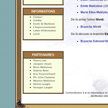
Emile Malézieux
(18
INFORMATIONS
Marie Elisa Malézie
Contact
De là arrive l'arbre
Nivoit
:
Crédits
Ecole de Barbizon
Branche Nivoit
L'Impressionnisme
Lettre d'information
De là découle la branche
Ed
Liens
Branche Edmond Ni
PARTENAIRES
Gwerz.com
Jacques Jouan
Brice Malézieux
Galerie Rehs
Eric Freysselinard
Ph. Léon Couturier
Maurice Malézieux
Désiré Laugée
Georges Laugée
Conformément à la loi informatique et 
rectification 