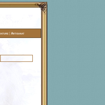
|
rature
Artisanat