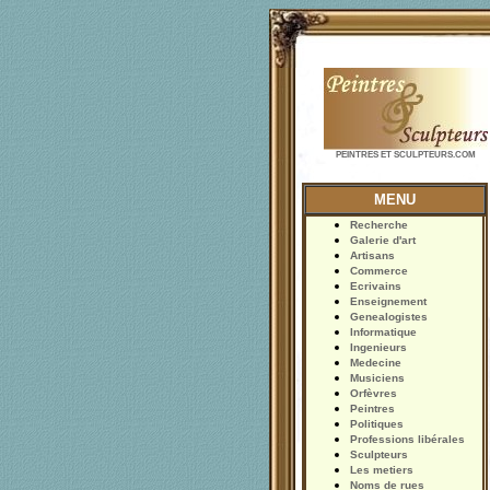
PEINTRES ET SCULPTEURS.COM
MENU
Recherche
Galerie d'art
Artisans
Commerce
Ecrivains
Enseignement
Genealogistes
Informatique
Ingenieurs
Medecine
Musiciens
Orfèvres
Peintres
Politiques
Professions libérales
Sculpteurs
Les metiers
Noms de rues