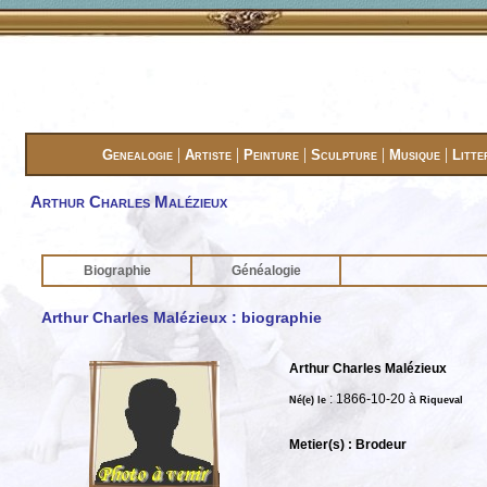
|
|
|
|
|
Genealogie
Artiste
Peinture
Sculpture
Musique
Litte
Arthur Charles Malézieux
Biographie
Généalogie
Arthur Charles Malézieux : biographie
Arthur Charles Malézieux
: 1866-10-20 à
Né(e) le
Riqueval
Metier(s) : Brodeur