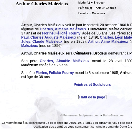
-
Arthur Charles Malézieux
Metier(s)
Brodeur
-
Prénom(s)
Arthur
Charles
-
Famille
Malezieux
Arthur, Charles Malézieux
voit le jour le samedi 20 octobre 1866 à
R
légitime de
Charles, Aimable Malézieux
,
Cultivateur
,
Maître carrier
37 ans et de
Florine, Félicité Fourny
, âgée de 36 ans. Ses frères et 
Paul, Charles Auguste Malézieux
(né en 1849),
Charles, Léon Malé
Jules, Claude Malézieux
(né en 1852),
Arthur, Aimé Malézieux
(
Malézieux
(née en 1856).
Arthur, Charles Malézieux
sera
Célibataire
,
Brodeur
demeurant à
P
Son père
Charles, Aimable Malézieux
meurt le 28 avril 18
Malézieux
est âgé de 26 ans.
Sa mère
Florine, Félicité Fourny
meurt le 8 septembre 1905,
Arthur
est âgé de 38 ans.
Peintres et Sculpteurs
[
]
Haut de la page
-
© Peintres-et-Sculpteurs.com
Paris-Brest.com
Conformément à la loi informatique et libertés du 06/01/1978 (art.38 et suivants), vous disposez 
rectification des données vous concernant sur simple demande écrite à 