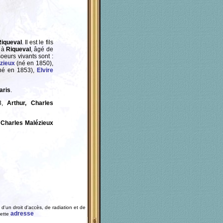
iqueval
. Il est le fils
à
Riqueval
, âgé de
soeurs vivants sont :
zieux
(né en 1850),
né en 1853),
Elvire
aris
.
93,
Arthur, Charles
, Charles Malézieux
d'un droit d'accès, de radiation et de
adresse
cette