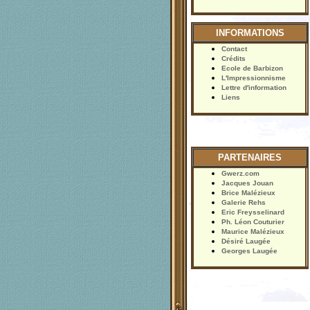
INFORMATIONS
Contact
Crédits
Ecole de Barbizon
L'Impressionnisme
Lettre d'information
Liens
PARTENAIRES
Gwerz.com
Jacques Jouan
Brice Malézieux
Galerie Rehs
Eric Freysselinard
Ph. Léon Couturier
Maurice Malézieux
Désiré Laugée
Georges Laugée