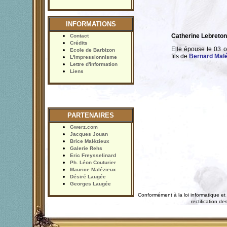
INFORMATIONS
Catherine Lebreton
Contact
Crédits
Elle épouse le 03 
Ecole de Barbizon
fils de
Bernard Mal
L'Impressionnisme
Lettre d'information
Liens
PARTENAIRES
Gwerz.com
Jacques Jouan
Brice Malézieux
Galerie Rehs
Eric Freysselinard
Ph. Léon Couturier
Maurice Malézieux
Désiré Laugée
Georges Laugée
Conformément à la loi informatique et 
rectification 