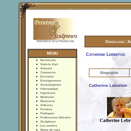
|
Genealogie
A
PEINTRES ET SCULPTEURS.COM
MENU
Catherine Lebreton
Recherche
Galerie d'art
Artisans
Commerce
Biographie
Ecrivains
Enseignement
Genealogistes
Catherine Lebreton :
Informatique
Ingenieurs
Medecine
Musiciens
Orfèvres
Peintres
Politiques
Professions libérales
Catherine Lebr
Sculpteurs
Les metiers
Noms de rues