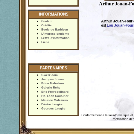
Arthur Jouan-Fo
INFORMATIONS
Arthur Jouan-Fourl
Contact
est
Lou Jouan-Four
Crédits
Ecole de Barbizon
L'Impressionnisme
Lettre d'information
Liens
PARTENAIRES
Gwerz.com
Jacques Jouan
Brice Malézieux
Galerie Rehs
Eric Freysselinard
Ph. Léon Couturier
Maurice Malézieux
Désiré Laugée
Georges Laugée
Conformément à la loi informatique et 
rectification 