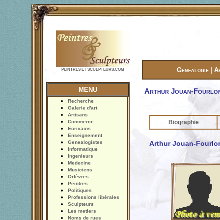
|
Genealogie
A
PEINTRES ET SCULPTEURS.COM
MENU
Arthur Jouan-Fourlo
Recherche
Galerie d'art
Artisans
Commerce
Biographie
Ecrivains
Enseignement
Genealogistes
Arthur Jouan-Fourlon
Informatique
Ingenieurs
Medecine
Musiciens
Orfèvres
Peintres
Politiques
Professions libérales
Sculpteurs
Les metiers
Noms de rues