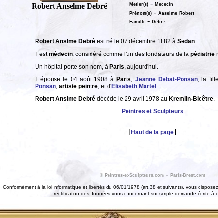
-
Robert Anselme Debré
Metier(s)
Medecin
-
Prénom(s)
Anselme
Robert
-
Famille
Debre
Robert Anslme Debré
est né le 07 décembre 1882 à
Sedan
.
Il est
médecin
, considéré comme l'un des fondateurs de la
pédiatrie
m
Un hôpital porte son nom, à
Paris
, aujourd'hui.
Il épouse le 04 août 1908 à
Paris
,
Jeanne Debat-Ponsan
, la fill
Ponsan
,
artiste
peintre
, et d'
Elisabeth Martel
.
Robert Anslme Debré
décède le 29 avril 1978 au
Kremlin-Bicêtre
.
Peintres et Sculpteurs
[
]
Haut de la page
-
© Peintres-et-Sculpteurs.com
Paris-Brest.com
Conformément à la loi informatique et libertés du 06/01/1978 (art.38 et suivants), vous disposez 
rectification des données vous concernant sur simple demande écrite à 