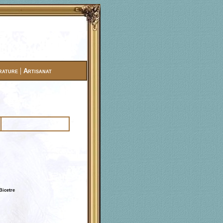
|
rature
Artisanat
Bicetre