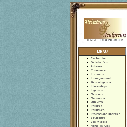
PEINTRES ET SCULPTEURS.COM
MENU
Recherche
Galerie d'art
Artisans
Commerce
Ecrivains
Enseignement
Genealogistes
Informatique
Ingenieurs
Medecine
Musiciens
Orfèvres
Peintres
Politiques
Professions libérales
Sculpteurs
Les metiers
Noms de rues