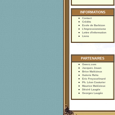
INFORMATIONS
Contact
Crédits
Ecole de Barbizon
L'Impressionnisme
Lettre d'information
Liens
PARTENAIRES
Gwerz.com
Jacques Jouan
Brice Malézieux
Galerie Rehs
Eric Freysselinard
Ph. Léon Couturier
Maurice Malézieux
Désiré Laugée
Georges Laugée