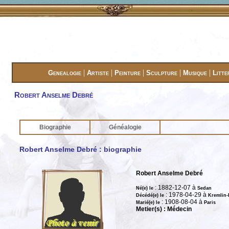
|
|
|
|
|
Genealogie
Artiste
Peinture
Sculpture
Musique
Litte
Robert Anselme Debré
Biographie
Généalogie
Robert Anselme Debré : biographie
Robert Anselme Debré
: 1882-12-07 à
Né(e) le
Sedan
: 1978-04-29 à
Décédé(e) le
Kremlin-
: 1908-08-04 à
Marié(e) le
Paris
Metier(s) : Médecin