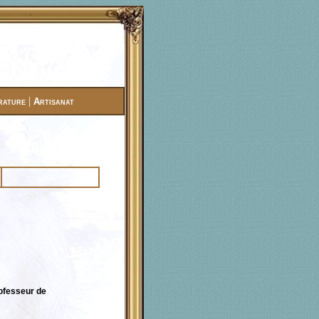
|
rature
Artisanat
Professeur de