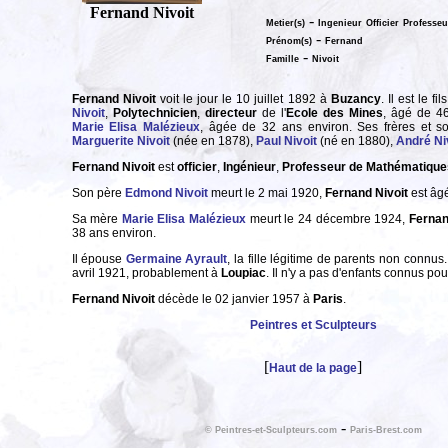
Fernand Nivoit
-
Metier(s)
Ingenieur
Officier
Professeu
-
Prénom(s)
Fernand
-
Famille
Nivoit
Fernand Nivoit
voit le jour le 10 juillet 1892 à
Buzancy
. Il est le fi
Nivoit
,
Polytechnicien
,
directeur
de l'
Ecole des Mines
, âgé de 46
Marie Elisa Malézieux
, âgée de 32 ans environ. Ses frères et so
Marguerite Nivoit
(née en 1878),
Paul Nivoit
(né en 1880),
André Ni
Fernand Nivoit
est
officier
,
Ingénieur
,
Professeur de Mathématique
Son père
Edmond Nivoit
meurt le 2 mai 1920,
Fernand Nivoit
est âgé
Sa mère
Marie Elisa Malézieux
meurt le 24 décembre 1924,
Fernan
38 ans environ.
Il épouse
Germaine Ayrault
, la fille légitime de parents non connus.
avril 1921, probablement à
Loupiac
. Il n'y a pas d'enfants connus pou
Fernand Nivoit
décède le 02 janvier 1957 à
Paris
.
Peintres et Sculpteurs
[
]
Haut de la page
-
© Peintres-et-Sculpteurs.com
Paris-Brest.com