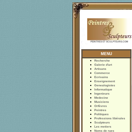
PEINTRES ET SCULPTEURS.COM
MENU
Recherche
Galerie d'art
Artisans
Commerce
Ecrivains
Enseignement
Genealogistes
Informatique
Ingenieurs
Medecine
Musiciens
Orfèvres
Peintres
Politiques
Professions libérales
Sculpteurs
Les metiers
Noms de rues