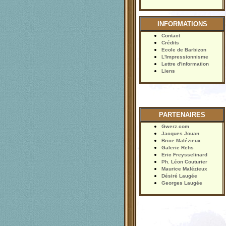
INFORMATIONS
Contact
Crédits
Ecole de Barbizon
L'Impressionnisme
Lettre d'information
Liens
PARTENAIRES
Gwerz.com
Jacques Jouan
Brice Malézieux
Galerie Rehs
Eric Freysselinard
Ph. Léon Couturier
Maurice Malézieux
Désiré Laugée
Georges Laugée