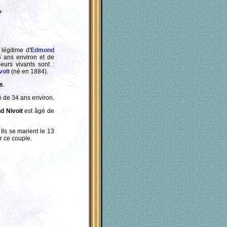
r
ls légitime d'
Edmond
 ans environ et de
eurs vivants sont :
voit
(né en 1884).
s
.
 de 34 ans environ.
d Nivoit
est âgé de
 Ils se marient le 13
r ce couple.