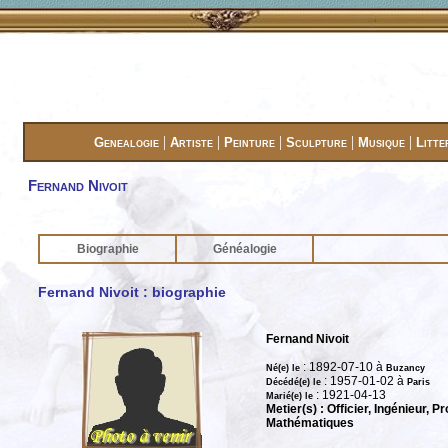
|
|
|
|
|
Genealogie
Artiste
Peinture
Sculpture
Musique
Litte
Fernand Nivoit
Biographie
Généalogie
Fernand Nivoit : biographie
Fernand Nivoit
: 1892-07-10 à
Né(e) le
Buzancy
: 1957-01-02 à
Décédé(e) le
Paris
: 1921-04-13
Marié(e) le
Metier(s) : Officier, Ingénieur, 
Mathématiques