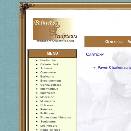
|
Genealogie
A
PEINTRES ET SCULPTEURS.COM
MENU
Cartigny
Recherche
Galerie d'art
Payen Charlemagn
Artisans
Commerce
Ecrivains
Enseignement
Genealogistes
Informatique
Ingenieurs
Medecine
Musiciens
Orfèvres
Peintres
Politiques
Professions libérales
Sculpteurs
Les metiers
Noms de rues