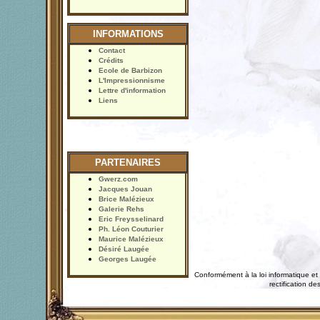
INFORMATIONS
Contact
Crédits
Ecole de Barbizon
L'Impressionnisme
Lettre d'information
Liens
PARTENAIRES
Gwerz.com
Jacques Jouan
Brice Malézieux
Galerie Rehs
Eric Freysselinard
Ph. Léon Couturier
Maurice Malézieux
Désiré Laugée
Georges Laugée
Conformément à la loi informatique et 
rectification 