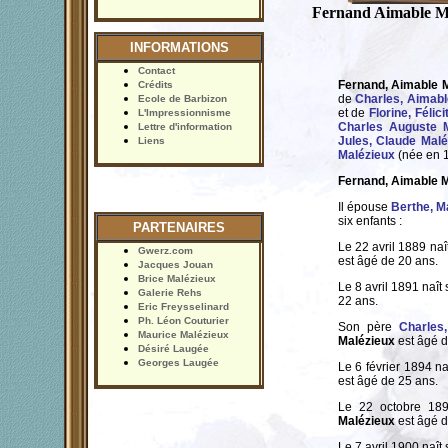
Fernand Aimable M
INFORMATIONS
Contact
Fernand, Aimable 
Crédits
de
Charles, Aimabl
Ecole de Barbizon
et de
Florine, Félic
L'Impressionnisme
Charles Auguste M
Lettre d'information
Jules, Claude Malé
Liens
Malézieux
(née en 
Fernand, Aimable 
Il épouse
Berthe, M
six enfants :
PARTENAIRES
Le 22 avril 1889 naît
Gwerz.com
est âgé de 20 ans.
Jacques Jouan
Brice Malézieux
Le 8 avril 1891 naît 
Galerie Rehs
22 ans.
Eric Freysselinard
Ph. Léon Couturier
Son père
Charles
Maurice Malézieux
Malézieux
est âgé d
Désiré Laugée
Georges Laugée
Le 6 février 1894 na
est âgé de 25 ans.
Le 22 octobre 189
Malézieux
est âgé d
Le 7 avril 1900 naît 