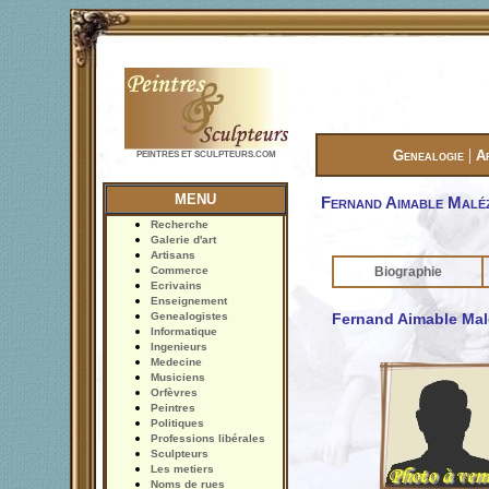
|
Genealogie
A
PEINTRES ET SCULPTEURS.COM
MENU
Fernand Aimable Maléz
Recherche
Galerie d'art
Artisans
Commerce
Biographie
Ecrivains
Enseignement
Genealogistes
Fernand Aimable Mal
Informatique
Ingenieurs
Medecine
Musiciens
Orfèvres
Peintres
Politiques
Professions libérales
Sculpteurs
Les metiers
Noms de rues